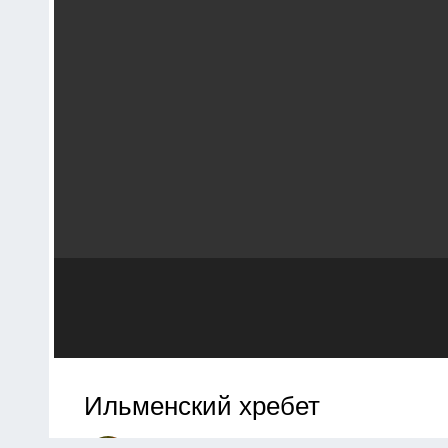
Ильменский хребет
Автор:
F.R.