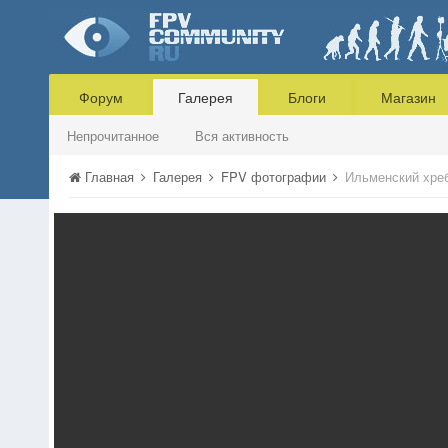
Форум
Галерея
Блоги
Магазин
Непрочитанное
Вся активность
Главная
Галерея
FPV фотографии
Ильменский хре