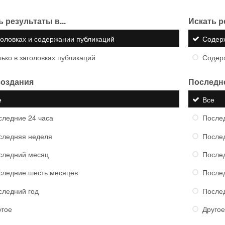
 результаты в...
Искать р
головках и содержании публикаций
Содер
ько в заголовках публикаций
Содер
создания
Последн
е
Все
следние 24 часа
Послед
следняя неделя
После
следний месяц
После
следние шесть месяцев
После
следний год
После
угое
Другое