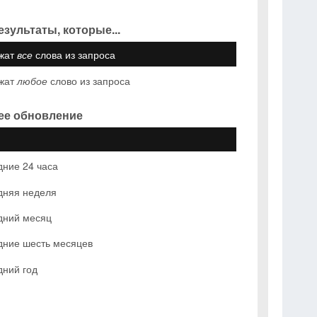
езультаты, которые...
жат
все
слова из запроса
жат
любое
слово из запроса
ее обновление
ние 24 часа
дняя неделя
дний месяц
дние шесть месяцев
дний год