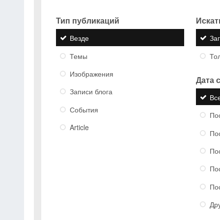
Тип публикаций
Искать
Везде
За
Темы
Тол
Изображения
Дата 
Записи блога
Вс
События
По
Article
По
По
По
По
Др