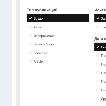
Тип публикаций
Искать
Везде
За
Темы
Тол
Изображения
Дата 
Записи блога
Вс
События
По
Article
По
По
По
По
Др