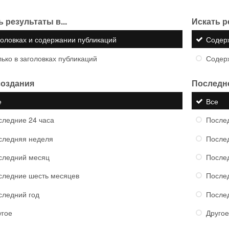
 результаты в...
Искать р
головках и содержании публикаций
Содер
ько в заголовках публикаций
Содер
создания
Последн
е
Все
следние 24 часа
Послед
следняя неделя
После
следний месяц
После
следние шесть месяцев
После
следний год
После
угое
Другое