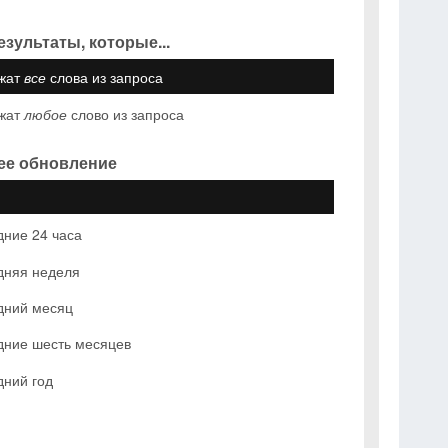
езультаты, которые...
жат
все
слова из запроса
жат
любое
слово из запроса
ее обновление
ние 24 часа
дняя неделя
дний месяц
дние шесть месяцев
дний год