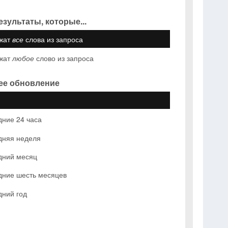
езультаты, которые...
жат
все
слова из запроса
жат
любое
слово из запроса
ее обновление
ние 24 часа
дняя неделя
дний месяц
дние шесть месяцев
дний год