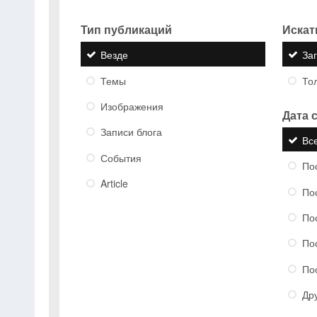
Тип публикаций
Искать
Везде
За
Темы
Тол
Изображения
Дата 
Записи блога
Вс
События
По
Article
По
По
По
По
Др