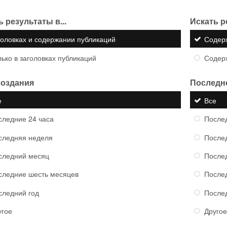
 результаты в...
Искать р
головках и содержании публикаций
Содер
ько в заголовках публикаций
Содер
создания
Последн
е
Все
следние 24 часа
Послед
следняя неделя
После
следний месяц
После
следние шесть месяцев
После
следний год
После
угое
Другое