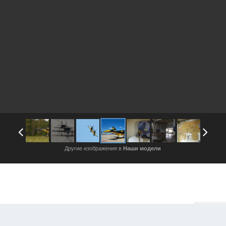
Другие изображения в
Наши модели
Войдите, чтобы подписаться
Подписч
жения автора