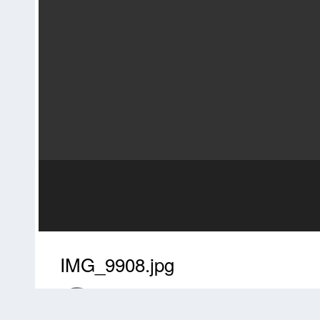
IMG_9908.jpg
Автор:
smg2000
7 марта, 2016
1882 просмотра
Другие изобра