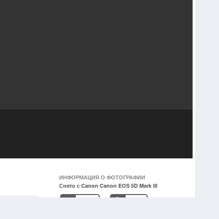
ИНФОРМАЦИЯ О ФОТОГРАФИИ
Снято с Canon Canon EOS 5D Mark III
14 мм
1/640
ики
0
f/11.0
160
f
ISO