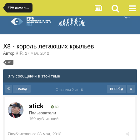
FPV самолеты
X8 - король летающих крыльев
Автор
KIR
,
27 мая, 2012
x8
379 сообщений в этой теме
НАЗАД
ВПЕРЁД
Страница 2 из 16
stick
60
Пользователи
160 публикаций
Опубликовано:
28 мая, 2012