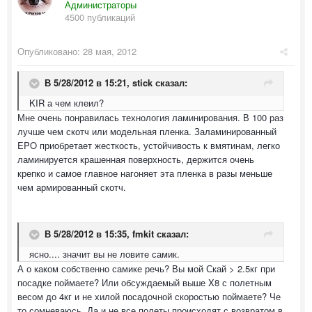
Администраторы
4500 публикаций
Опубликовано:
28 мая, 2012
В 5/28/2012 в 15:21, stick сказал:
KIR а чем клеил?
Мне очень понравилась технология ламинирования. В 100 раз
лучше чем скотч или модельная пленка. Заламинированный
EPO приобретает жесткость, устойчивость к вмятинам, легко
ламинируется крашенная поверхность, держится очень
крепко и самое главное нагоняет эта пленка в разы меньше
чем армированный скотч.
В 5/28/2012 в 15:35, fmkit сказал:
ясно.... значит вы не ловите самик.
А о каком собственно самике речь? Вы мой Скай > 2.5кг при
посадке поймаете? Или обсуждаемый выше X8 с полетным
весом до 4кг и не хилой посадочной скоростью поймаете? Че
то сомневаюсь. Да и не все полеты происходят с возвратом в