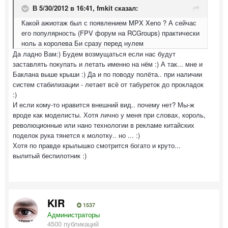
В 5/30/2012 в 16:41, fmkit сказал:
Какой ажиотаж был с появлением MPX Xeno ? А сейчас
его популярность (FPV форум на RCGroups) практически
ноль а королева Би сразу перед нулем
Да ладно Вам:) Будем возмущаться если нас будут
заставлять покупать и летать именно на нём :) А так... мне и
Баклана выше крыши :) Да и по поводу полёта.. при наличии
систем стабилизации - летает всё от табуреток до прокладок
:)
И если кому-то нравится внешний вид.. почему нет? Мы-ж
вроде как моделисты. Хотя лично у меня при словах, король,
революционные или нано технологии в рекламе китайских
поделок рука тянется к молотку.. но ... :)
Хотя по правде крылышко смотрится богато и круто...
вылитый беспилотник :)
KIR
1537
Администраторы
4500 публикаций