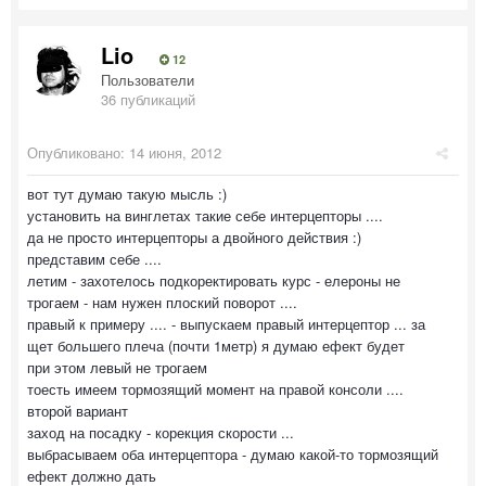
Lio
12
Пользователи
36 публикаций
Опубликовано:
14 июня, 2012
вот тут думаю такую мысль :)
установить на винглетах такие себе интерцепторы ....
да не просто интерцепторы а двойного действия :)
представим себе ....
летим - захотелось подкоректировать курс - елероны не
трогаем - нам нужен плоский поворот ....
правый к примеру .... - выпускаем правый интерцептор ... за
щет большего плеча (почти 1метр) я думаю ефект будет
при этом левый не трогаем
тоесть имеем тормозящий момент на правой консоли ....
второй вариант
заход на посадку - корекция скорости ...
выбрасываем оба интерцептора - думаю какой-то тормозящий
ефект должно дать