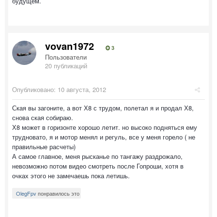
будущем.
vovan1972
3
Пользователи
20 публикаций
Опубликовано:
10 августа, 2012
Ская вы загоните, а вот Х8 с трудом, полетал я и продал Х8,
снова ская собираю.
Х8 может в горизонте хорошо летит. но высоко подняться ему
трудновато, я и мотор менял и регуль, все у меня горело ( не
правильные расчеты)
А самое главное, меня рысканье по тангажу раздрожало,
невозможно потом видео смотреть после Гопроши, хотя в
очках этого не замечаешь пока летишь.
OlegFpv
понравилось это