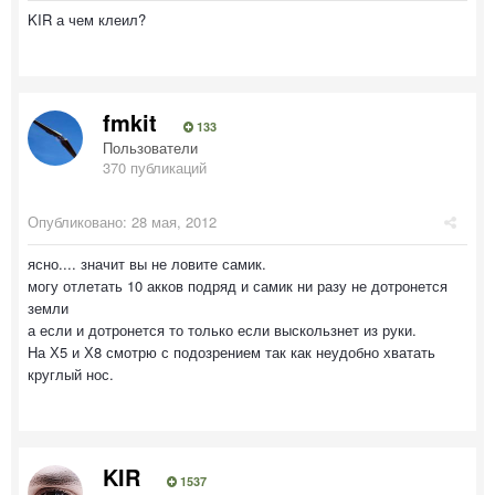
KIR а чем клеил?
fmkit
133
Пользователи
370 публикаций
Опубликовано:
28 мая, 2012
ясно.... значит вы не ловите самик.
могу отлетать 10 акков подряд и самик ни разу не дотронется
земли
а если и дотронется то только если выскользнет из руки.
На Х5 и Х8 смотрю с подозрением так как неудобно хватать
круглый нос.
KIR
1537