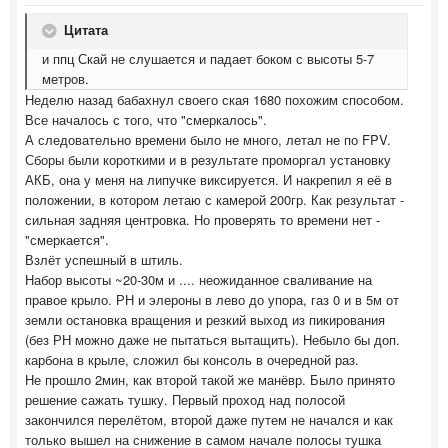
Цитата
и ппц Скай не слушается и падает боком с высоты 5-7
метров.
Неделю назад бабахнул своего ская 1680 похожим способом.
Все началось с того, что "смеркалось".
А следовательно времени было не много, летал не по FPV.
Сборы были короткими и в результате проморгал установку
АКБ, она у меня на липучке виксируется. И накрепил я её в
положении, в котором летаю с камерой 200гр. Как результат -
сильная задняя центровка. Но проверять то времени нет -
"смеркается".
Взлёт успешный в штиль.
Набор высоты ~20-30м и .... неожиданное сваливание на
правое крыло. РН и элероны в лево до упора, газ 0 и в 5м от
земли остановка вращения и резкий выход из пикирования
(без РН можно даже не пытаться вытащить). Небыло бы доп.
карбона в крыле, сложил бы консоль в очередной раз.
Не прошло 2мин, как второй такой же манёвр. Было принято
решение сажать тушку. Первый проход над полосой
закончился перелётом, второй даже путем не начался и как
только вышел на снижение в самом начале полосы тушка