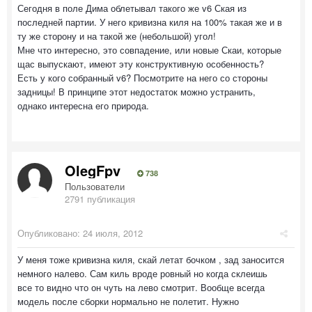
Сегодня в поле Дима облетывал такого же v6 Ская из
последней партии. У него кривизна киля на 100% такая же и в
ту же сторону и на такой же (небольшой) угол!
Мне что интересно, это совпадение, или новые Скаи, которые
щас выпускают, имеют эту конструктивную особенность?
Есть у кого собранный v6? Посмотрите на него со стороны
задницы! В принципе этот недостаток можно устранить,
однако интересна его природа.
OlegFpv
738
Пользователи
2791 публикация
Опубликовано:
24 июля, 2012
У меня тоже кривизна киля, скай летат бочком , зад заносится
немного налево. Сам киль вроде ровный но когда склеишь
все то видно что он чуть на лево смотрит. Вообще всегда
модель после сборки нормально не полетит. Нужно