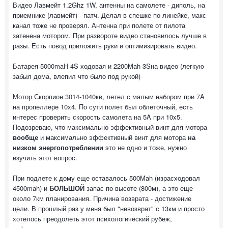
Видео Лавмейт 1.2Ghz 1W, антенны на самолете - диполь, на
приемнике (лавмейт) - патч. Делал в спешке по линейке, макс
канал тоже не проверял. Антенна при полете от пилота
затенена мотором. При развороте видео становилось лучше в
разы. Есть повод приложить руки и оптимизировать видео.
Батарея 5000maH 4S ходовая и 2200Mah 3Sна видео (легкую
забыл дома, влепил что было под рукой)
Мотор Скорпион 3014-1040кв, летел с малым набором при 7A
на пропеллере 10x4. По сути полет был облеточный, есть
интерес проверить скорость самолета на 5A при 10x5.
Подозреваю, что максимально эффективный винт для мотора
вообще
и максимально эффективный винт для мотора
на
низком энергопотреблении
это не одно и тоже, нужно
изучить этот вопрос.
При подлете к дому еще оставалось 500Mah (израсходовал
4500mah) и
БОЛЬШОЙ
запас по высоте (800м), а это еще
около 7км планирования. Причина возврата - достижение
цели. В прошлый раз у меня был "невозврат" с 13км и просто
хотелось преодолеть этот психологический рубеж,