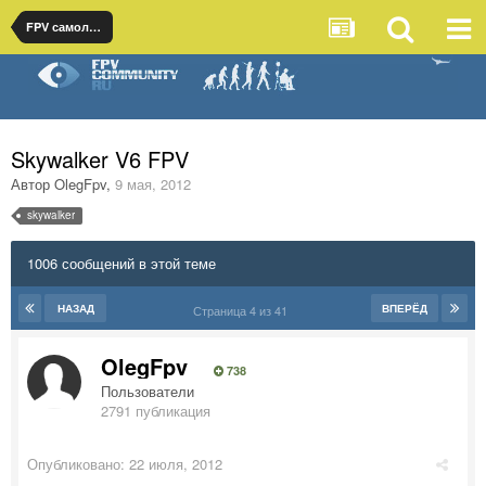
FPV самолеты
Skywalker V6 FPV
Автор
OlegFpv
,
9 мая, 2012
skywalker
1006 сообщений в этой теме
НАЗАД
ВПЕРЁД
Страница 4 из 41
OlegFpv
738
Пользователи
2791 публикация
Опубликовано:
22 июля, 2012