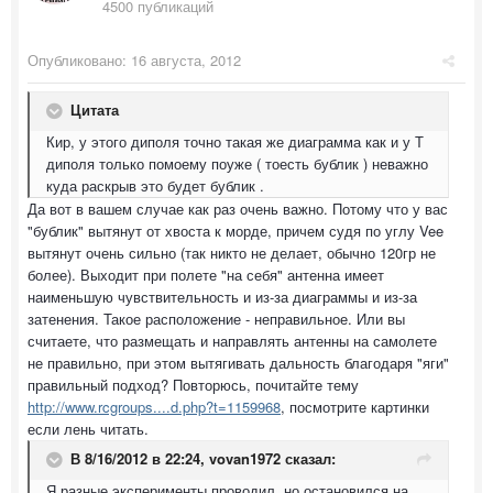
4500 публикаций
Опубликовано:
16 августа, 2012
Цитата
Кир, у этого диполя точно такая же диаграмма как и у Т
диполя только помоему поуже ( тоесть бублик ) неважно
куда раскрыв это будет бублик .
Да вот в вашем случае как раз очень важно. Потому что у вас
"бублик" вытянут от хвоста к морде, причем судя по углу Vee
вытянут очень сильно (так никто не делает, обычно 120гр не
более). Выходит при полете "на себя" антенна имеет
наименьшую чувствительность и из-за диаграммы и из-за
затенения. Такое расположение - неправильное. Или вы
считаете, что размещать и направлять антенны на самолете
не правильно, при этом вытягивать дальность благодаря "яги"
правильный подход? Повторюсь, почитайте тему
http://www.rcgroups....d.php?t=1159968
, посмотрите картинки
если лень читать.
В 8/16/2012 в 22:24, vovan1972 сказал:
Я разные эксперименты проводил, но остановился на