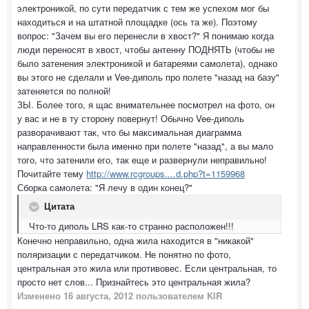
электроникой, по сути передатчик с тем же успехом мог бы
находиться и на штатной площадке (ось та же). Поэтому
вопрос: "Зачем вы его перенесли в хвост?" Я понимаю когда
люди переносят в хвост, чтобы антенну ПОДНЯТЬ (чтобы не
было затенения электроникой и батареями самолета), однако
вы этого не сделали и Vee-диполь про полете "назад на базу"
затеняется по полной!
ЗЫ. Более того, я щас внимательнее посмотрел на фото, он
у вас и не в ту сторону повернут! Обычно Vee-диполь
разворачивают так, что бы максимальная диаграмма
направленности была именно при полете "назад", а вы мало
того, что затенили его, так еще и развернули неправильно!
Почитайте тему
http://www.rcgroups....d.php?t=1159968
Сборка самолета: "Я лечу в один конец?"
Цитата
Что-то диполь LRS как-то странно расположен!!!
Конечно неправильно, одна жила находится в "никакой"
поляризации с передатчиком. Не понятно по фото,
центральная это жила или противовес. Если центральная, то
просто нет слов... Признайтесь это центральная жила?
Изменено
16 августа, 2012
пользователем KIR