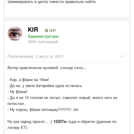
треммировать и центр тяжести правильно найти.
KIR
1537
Администраторы
4500 публикаций
Опубликовано:
2 августа, 2012
Ветер практически нулевой, солнце село...
- Кир, а $бани на 15км!
- Да не, у меня батарейка одна осталась
- Ну $бани!
- Да я не 10 толком не летал, самолет новый, много чего не
потестил.
- Ну хорош, $бани пятнашку!!!!!!!!!!! :lol:
Ну раз народ просит... ;)
15207м
туда и обратно (данные по
логеру ET)