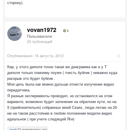
сторону).
vovan1972
3
Пользователи
20 публикаций
Опубликовано:
16 августа, 2012
Кир, у этого диполя точно такая же диаграмма как и у Т
диполя только помоему поуже ( тоесть бублик ) неважно куда
раскрыв это будет бублик .
Моя цель была как можно дальше отнести излучение видео
передатчика.
Я разные эксперименты проводил, но остановился на этом
варианте, возможно будет затенение на обратном пути, но на
5 (приблизительно) собранных мной Скаях, люди летаю на 20
км на таком расстоянии в любом положении модели видео
идеальное ( при учете следящей Яги)
morty71
понравилось это