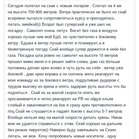
Сегодня полетал на скае с новым логером . Слетал на 4 км
на высоте 700-900 метров. Ветра практически не было но скай
всеровно пытался сопротивляться курсу и приходилось
летать змейкой))) Возрат был суперский и уже шел на
посадку . Самолет очень летуч. Висит без газа в воздухе
хорошо лучше чем мой Бд5, но чувствителен к боковому
ветру. Бдшка в ветер лучше летит и планирует,а в
безветренную погоду Скай вообще супер держится в небе без
газа. Посадка шла ровно но самолет на высоте 15 метров
прошел мимо меня и я решил зайти снова, даю газ больше
половины делаю крен влево и чуть руль на себя , ветер уже
боковой , даю крен вправа а он ооочень вяло реагирует на
мою команду из за бокового ветра, подруливаю рудером с
трудом выхожу из крена и опять задираю руль высоты что бы
подняться . Скай из за малой скорости опять же
просаживается и четко реагирует на РВ но обдув кльев
слабый и заваливается на бок я сразу крен противоположно и
ппц Скай не слушается и падает боком с высоты 5-7 метров.
Вообще нельзя ему на малой скорости делать крены. Никак
мне не удается справиться с этим. Скай хорошо на дальняк
без резких пируетов)) Наверно буду завязывать на Скаях
летать, не мое. Хочу попробовать новые носители , одну