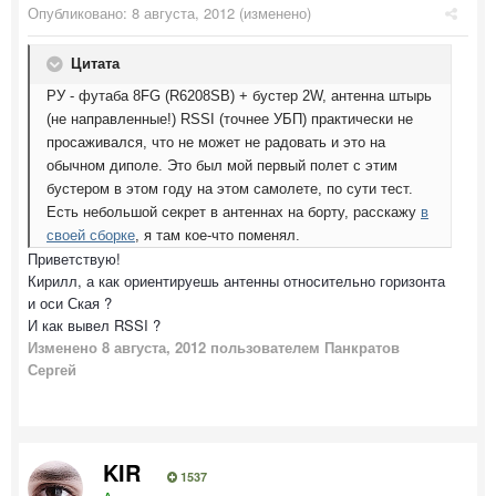
Опубликовано:
8 августа, 2012
(изменено)
Цитата
РУ - футаба 8FG (R6208SB) + бустер 2W, антенна штырь
(не направленные!) RSSI (точнее УБП) практически не
просаживался, что не может не радовать и это на
обычном диполе. Это был мой первый полет с этим
бустером в этом году на этом самолете, по сути тест.
в
Есть небольшой секрет в антеннах на борту, расскажу
своей сборке
, я там кое-что поменял.
Приветствую!
Кирилл, а как ориентируешь антенны относительно горизонта
и оси Ская ?
И как вывел RSSI ?
Изменено
8 августа, 2012
пользователем Панкратов
Сергей
KIR
1537