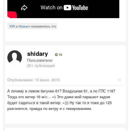
KIR
и
Иваныч
понравилось это
shidary
18
Пользователи
201 публикация
Опубликовано:
10 июня, 2015
А почему в левом бегунке 61? Воздушная 61, а по ГПС 118?
Тогда это ветер 16 м/с... =) Это даже мой парашют задом
будет садиться в такой ветер. =))) Ну так то я тоже до 125
разгонялся, правда по ветру и с пикированием.