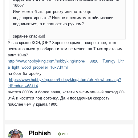
1600?
Или может быть центровку или че-то еще
подкорректировать? Или не с режимом стабилизации
подниматься, а в полностью ручном?
заранее спасибо!
У вас крыло КОНДОР? Хорошее крыло, скоростное, тоже
неохотно высоту набирал и тем не менее: на Т-мотор ставим
винт 10на7
http://www.hobbyking.com/hobbyking/store/__8826__Turnigy_Ultr
a_light_wood_propeller_10x7.html
на борт батарейку
https://www.hobbyking.com/hobbyking/store/uh_viewItem.asp?
idProduct=68114
высота 3000м и более ваша, кстати максимальный расход 30-
31А и носится под соточку. Да и посадочная скорость
поболее чем у крыла 1900.
Plohish
210