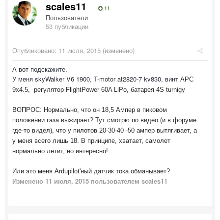
scales11
11
Пользователи
53 публикации
Опубликовано:
11 июля, 2015
(изменено)
А вот подскажите.
У меня skyWalker V6 1900, T-motor at2820-7 kv830, винт
APC
,
9x4.5
регулятор FlightPower 60A LiPo, батарея 4S turnigy
ВОПРОС: Нормально, что он 18,5 Aмпер в пиковом
положении газа выжирает? Тут смотрю по видео (и в форуме
где-то видел), что у пилотов 20-30-40 -50 ампер вытягивает, а
у меня всего лишь 18. В принципе, хватает, самолет
нормально летит, но интересно!
Или это меня Ardupilot'ный датчик тока обманывает?
Изменено
11 июля, 2015
пользователем scales11