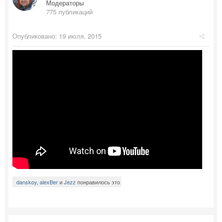
Модераторы
775 публикаций
Опубликовано:
19 июля, 2015
danskoy
,
alexBer
и
Jezz
понравилось это