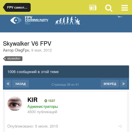
FPV самолеты
Skywalker V6 FPV
Автор
OlegFpv
,
9 мая, 2012
skywalker
1006 сообщений в этой теме
НАЗАД
ВПЕРЁД
Страница 39 из 41
KIR
1537
Администраторы
4500 публикаций
Опубликовано:
5 июня, 2015