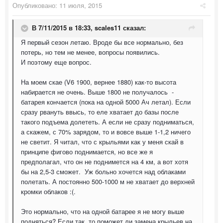
Опубликовано:
11 июля, 2015
В 7/11/2015 в 18:33, scales11 сказал:
Я первый сезон летаю. Вроде бы все нормально, без
потерь, но тем не менее, вопросы появились.
И поэтому еще вопрос.
На моем скае (V6 1900, вернее 1880) как-то высота
набирается не очень. Выше 1800 не получалось -
батарея кончается (пока на одной 5000 Ач летал). Если
сразу рвануть ввысь, то еле хватает до базы после
такого подъема долететь. А если не сразу подниматься,
а скажем, с 70% зарядом, то и вовсе выше 1-1,2 ничего
не светит. Я читал, что с крыльями как у меня скай в
принципе фигово поднимается, но все же я
предполагал, что он не поднимется на 4 км, а вот хотя
бы на 2,5-3 сможет. Уж больно хочется над облаками
полетать. А постоянно 500-1000 м не хватает до верхней
кромки облаков :(.
Это нормально, что на одной батарее я не могу выше
подняться? Если так, то поможет ли замена крыльев на