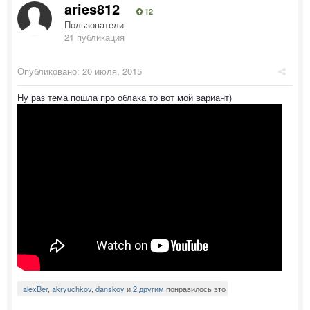
aries812
12
Пользователи
21 публикация
Опубликовано:
20 июля, 2015
Ну раз тема пошла про облака то вот мой вариант)
alexBer
,
akryuchkov
,
danskoy
и
2 другим
понравилось это