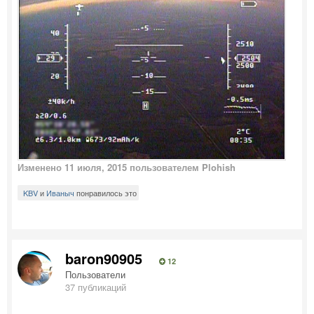
Изменено
11 июля, 2015
пользователем Plohish
KBV
и
Иваныч
понравилось это
baron90905
12
Пользователи
37 публикаций