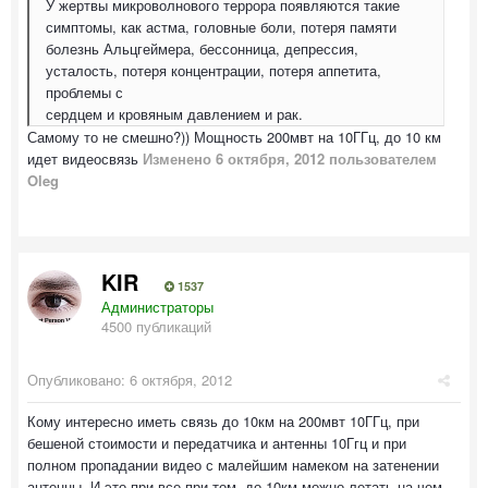
У жертвы микроволнового террора появляются такие
симптомы, как астма, головные боли, потеря памяти
болезнь Альцгеймера, бессонница, депрессия,
усталость, потеря концентрации, потеря аппетита,
проблемы с
сердцем и кровяным давлением и рак.
Самому то не смешно?)) Мощность 200мвт на 10ГГц, до 10 км
идет видеосвязь
Изменено
6 октября, 2012
пользователем
Oleg
KIR
1537
Администраторы
4500 публикаций
Опубликовано:
6 октября, 2012
Кому интересно иметь связь до 10км на 200мвт 10ГГц, при
бешеной стоимости и передатчика и антенны 10Ггц и при
полном пропадании видео с малейшим намеком на затенении
антенны. И это при все при том, до 10км можно летать на чем