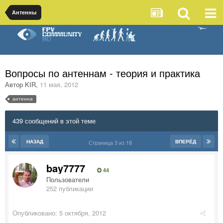
Антенны
Вопросы по антеннам - теория и практика
Автор
KIR
,
11 мая, 2012
антенна
439 сообщений в этой теме
НАЗАД
ВПЕРЁД
Страница 3 из 18
bay7777
44
Пользователи
252 публикации
Опубликовано:
5 октября, 2012