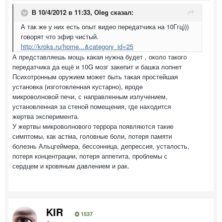
В 10/4/2012 в 11:33, Oleg сказал:
А так же у них есть опыт видео передатчика на 10Ггц)))
говорят что эфир чистый.
http://kroks.ru/home...&category_id=25
А представляешь мощь какая нужна будет , около такого
передатчика да ещё и 10G мозг закепит и башка лопнет
Психотронным оружием может быть такая простейшая
установка (изготовленная кустарно), вроде
микроволновой печи, с направленным излучением,
установленная за стеной помещения, где находится
жертва эксперимента.
У жертвы микроволнового террора появляются такие
симптомы, как астма, головные боли, потеря памяти
болезнь Альцгеймера, бессонница, депрессия, усталость,
потеря концентрации, потеря аппетита, проблемы с
сердцем и кровяным давлением и рак.
KIR
1537