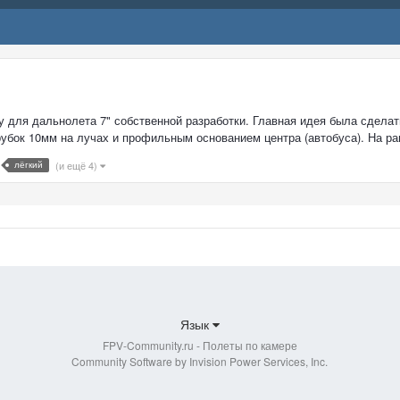
 для дальнолета 7" собственной разработки. Главная идея была сдела
убок 10мм на лучах и профильным основанием центра (автобуса). На ра
лёгкий
(и ещё 4)
Язык
FPV-Community.ru - Полеты по камере
Community Software by Invision Power Services, Inc.