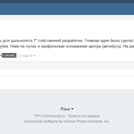
 для дальнолета 7" собственной разработки. Главная идея была сдела
убок 10мм на лучах и профильным основанием центра (автобуса). На ра
лёгкий
(и ещё 4)
Язык
FPV-Community.ru - Полеты по камере
Community Software by Invision Power Services, Inc.