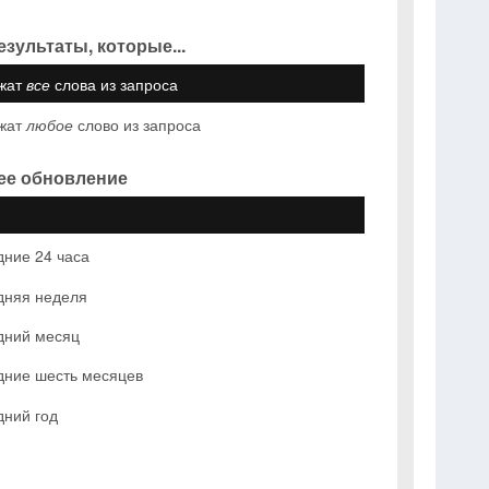
езультаты, которые...
жат
все
слова из запроса
жат
любое
слово из запроса
ее обновление
ние 24 часа
дняя неделя
дний месяц
дние шесть месяцев
дний год