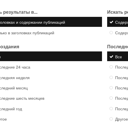
 результаты в...
Искать р
головках и содержании публикаций
Содер
ько в заголовках публикаций
Содер
создания
Последн
е
Все
следние 24 часа
Послед
следняя неделя
После
следний месяц
После
следние шесть месяцев
После
следний год
После
угое
Другое