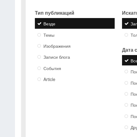
Тип публикаций
Искать
Везде
За
Темы
Тол
Изображения
Дата 
Записи блога
Вс
События
По
Article
По
По
По
По
Др