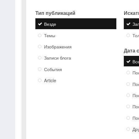
Тип публикаций
Искать
Везде
За
Темы
Тол
Изображения
Дата 
Записи блога
Вс
События
По
Article
По
По
По
По
Др