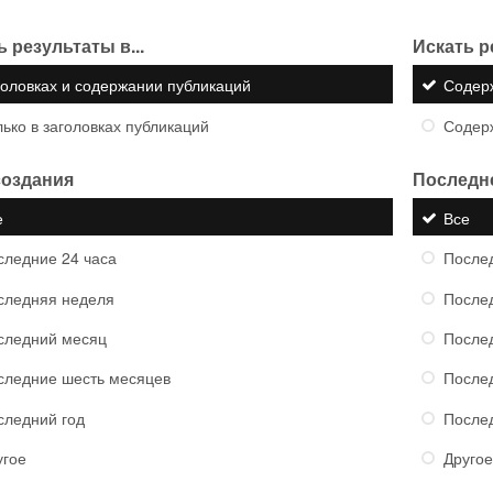
 результаты в...
Искать р
головках и содержании публикаций
Содер
ько в заголовках публикаций
Содер
создания
Последн
е
Все
следние 24 часа
Послед
следняя неделя
После
следний месяц
После
следние шесть месяцев
После
следний год
После
угое
Другое