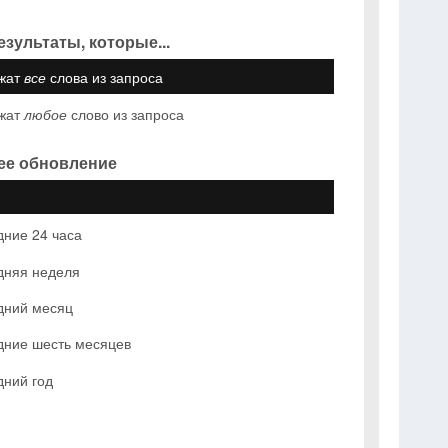
езультаты, которые...
жат
все
слова из запроса
жат
любое
слово из запроса
ее обновление
ние 24 часа
дняя неделя
дний месяц
дние шесть месяцев
дний год