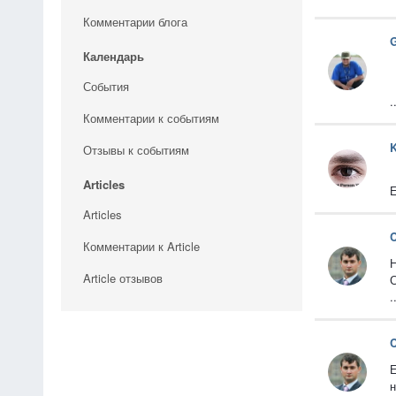
Комментарии блога
Календарь
События
.
Комментарии к событиям
K
Отзывы к событиям
Articles
Е
Articles
C
Комментарии к Article
Н
Article отзывов
С
.
C
Е
н