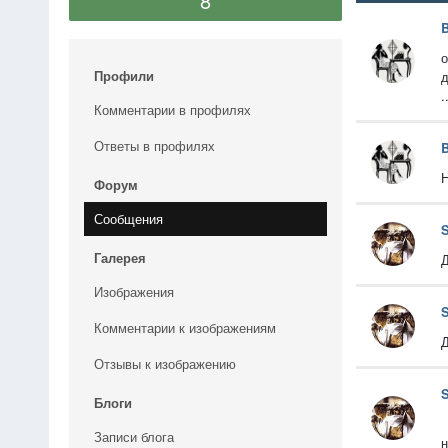
8
B
о
Профили
д
.
Комментарии в профилях
Ответы в профилях
B
Н
Форум
Сообщения
S
Галерея
Д
Изображения
S
Комментарии к изображениям
Д
Отзывы к изображению
S
Блоги
Записи блога
н