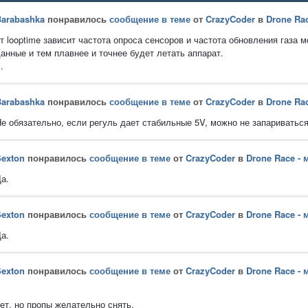
arabashka
понравилось
сообщение в теме
от
CrazyCoder
в
Drone Ra
т looptime зависит частота опроса сенсоров и частота обновления газа 
анные и тем плавнее и точнее будет летать аппарат.
..
arabashka
понравилось
сообщение в теме
от
CrazyCoder
в
Drone Ra
е обязательно, если регуль дает стабильные 5V, можно не запариваться
exton
понравилось
сообщение в теме
от
CrazyCoder
в
Drone Race -
а.
exton
понравилось
сообщение в теме
от
CrazyCoder
в
Drone Race -
а.
exton
понравилось
сообщение в теме
от
CrazyCoder
в
Drone Race -
ет, но пропы желательно снять.