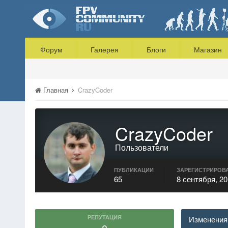
Форум
Галерея
Блоги
Магазин
Главная
CrazyCoder
CrazyCoder
Пользователи
ПУБЛИКАЦИИ
ЗАРЕГИСТРИРОВ
65
8 сентября, 2
РЕПУТАЦИЯ
Изменения