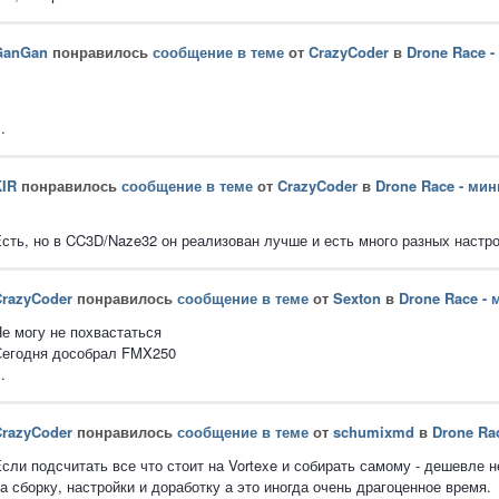
GanGan
понравилось
сообщение в теме
от
CrazyCoder
в
Drone Race 
..
IR
понравилось
сообщение в теме
от
CrazyCoder
в
Drone Race - ми
сть, но в CC3D/Naze32 он реализован лучше и есть много разных настро
razyCoder
понравилось
сообщение в теме
от
Sexton
в
Drone Race -
е могу не похвастаться
егодня дособрал FMX250
..
razyCoder
понравилось
сообщение в теме
от
schumixmd
в
Drone Ra
сли подсчитать все что стоит на Vortexe и собирать самому - дешевле 
а сборку, настройки и доработку а это иногда очень драгоценное время.