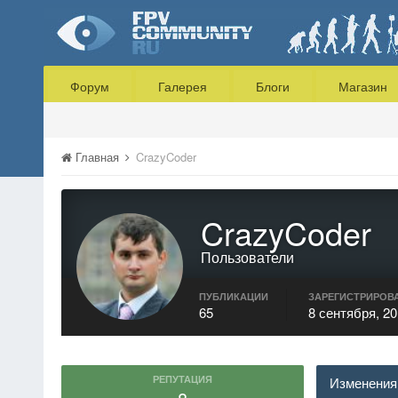
Форум
Галерея
Блоги
Магазин
Главная
CrazyCoder
CrazyCoder
Пользователи
ПУБЛИКАЦИИ
ЗАРЕГИСТРИРОВ
65
8 сентября, 2
РЕПУТАЦИЯ
Изменения