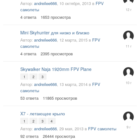
Автор:
andreilee666
,
10 октября, 2013
в
FPV
1
самолеты
декабря,
4
ответа
1653
просмотра
2013
Mini Skyhunter для низко и близко
Автор:
andreilee666
,
12 марта, 2015
в
FPV
16
самолеты
марта,
4
ответа
2395
просмотров
2015
Skywalker Naja 1920mm FPV Plane
1
2
3
24
Автор:
andreilee666
,
13 марта, 2014
в
FPV
августа,
самолеты
2015
53
ответа
11865
просмотров
X7 - летающее крыло
1
2
3
4
20
Автор:
andreilee666
,
29 мая, 2013
в
FPV самолеты
июня,
92
ответа
26444
просмотра
2017