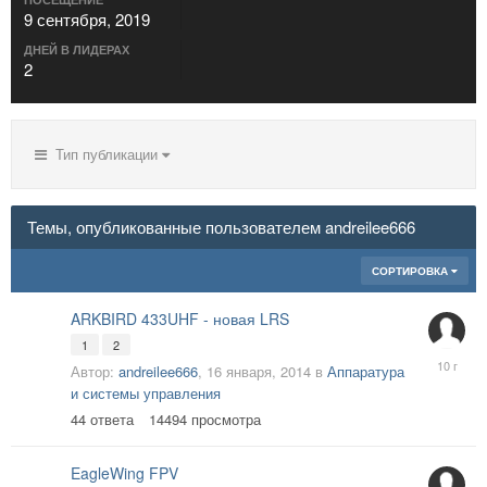
9 сентября, 2019
ДНЕЙ В ЛИДЕРАХ
2
Тип публикации
Темы, опубликованные пользователем andreilee666
СОРТИРОВКА
ARKBIRD 433UHF - новая LRS
1
2
12
Автор:
andreilee666
,
16 января, 2014
в
Аппаратура
ноября,
и системы управления
2015
44
ответа
14494
просмотра
EagleWing FPV