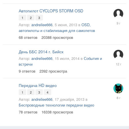
Автопилот CYCLOPS STORM OSD
1
2
3
27
Автор:
andreilee666
,
5 июня, 2013
в
OSD,
мая,
автопилоты и стабилизация для самолетов
2017
68
ответов
20388
просмотров
День ББС 2014 г. Бийск
Автор:
andreilee666
,
15 июля, 2014
в
События и
27
встречи
июля,
9
ответов
2392
просмотра
2014
Передача HD видео
1
2
3
4
12
Автор:
andreilee666
,
17 декабря, 2013
в
апреля,
Беспроводные технологии передачи видео
2018
78
ответов
16338
просмотров