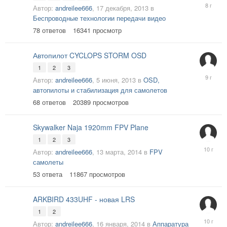
12
Автор:
andreilee666
,
17 декабря, 2013
в
апреля,
Беспроводные технологии передачи видео
2018
78
ответов
16341
просмотр
Автопилот CYCLOPS STORM OSD
1
2
3
27
Автор:
andreilee666
,
5 июня, 2013
в
OSD,
мая,
автопилоты и стабилизация для самолетов
2017
68
ответов
20389
просмотров
Skywalker Naja 1920mm FPV Plane
1
2
3
24
Автор:
andreilee666
,
13 марта, 2014
в
FPV
августа,
самолеты
2015
53
ответа
11867
просмотров
ARKBIRD 433UHF - новая LRS
1
2
12
Автор:
andreilee666
,
16 января, 2014
в
Аппаратура
ноября,