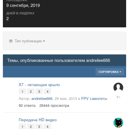
9 сентября, 2019
ДНЕЙ В ЛИДЕРАХ
2
Тип публикации
Темы, опубликованные пользователем andreilee666
СОРТИРОВКА
X7 - летающее крыло
1
2
3
4
20
Автор:
andreilee666
,
29 мая, 2013
в
FPV самолеты
июня,
92
ответа
26444
просмотра
2017
Передача HD видео
1
2
3
4