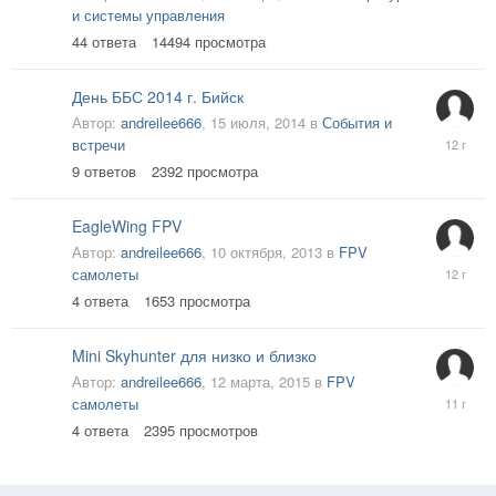
и системы управления
2015
44
ответа
14494
просмотра
День ББС 2014 г. Бийск
Автор:
andreilee666
,
15 июля, 2014
в
События и
27
встречи
июля,
9
ответов
2392
просмотра
2014
EagleWing FPV
Автор:
andreilee666
,
10 октября, 2013
в
FPV
1
самолеты
декабря,
4
ответа
1653
просмотра
2013
Mini Skyhunter для низко и близко
Автор:
andreilee666
,
12 марта, 2015
в
FPV
16
самолеты
марта,
4
ответа
2395
просмотров
2015