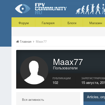
Форум
Галерея
Блоги
Магазин
Главная
Maax77
Maax77
Пользователи
ПУБЛИКАЦИИ
ЗАРЕГИСТРИРОВ
102
15 августа, 20
Articles, 
Вся активность