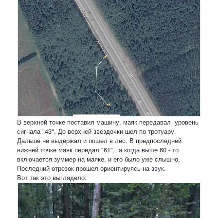
В верхней точке поставил машину, маяк передавал уровень
сигнала "43". До верхней звездочки шел по тротуару.
Дальше не выдержал и пошел в лес. В предпоследней
нижней точке маяк передал "61", а когда выше 60 - то
включается зуммер на маяке, и его было уже слышно.
Последний отрезок прошел ориентируясь на звук.
Вот так это выглядело: