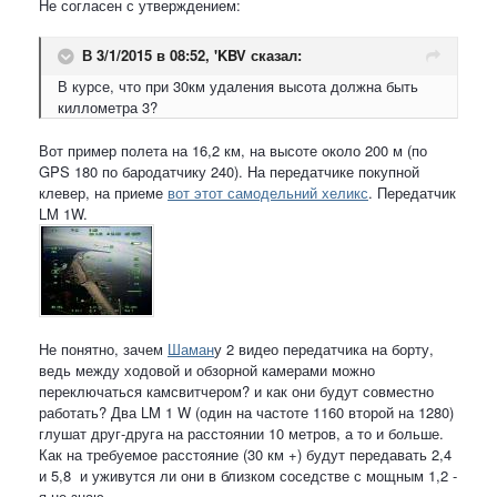
Не согласен с утверждением:
В 3/1/2015 в 08:52, 'KBV сказал:
В курсе, что при 30км удаления высота должна быть
киллометра 3?
Вот пример полета на 16,2 км, на высоте около 200 м (по
GPS 180 по бародатчику 240). На передатчике покупной
клевер, на приеме
вот этот самодельний хеликс
. Передатчик
LM 1W.
Не понятно, зачем
Шаман
у 2 видео передатчика на борту,
ведь между ходовой и обзорной камерами можно
переключаться камсвитчером? и как они будут совместно
работать? Два LM 1 W (один на частоте 1160 второй на 1280)
глушат друг-друга на расстоянии 10 метров, а то и больше.
Как на требуемое расстояние (30 км +) будут передавать 2,4
и 5,8 и уживутся ли они в близком соседстве с мощным 1,2 -
я не знаю.