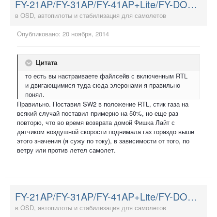
FY-21AP/FY-31AP/FY-41AP+Lite/FY-DOS и Hornet-OSD
в
OSD, автопилоты и стабилизация для самолетов
Опубликовано:
20 ноября, 2014
Цитата
то есть вы настраиваете файлсейв с включенным RTL
и двигающимися туда-сюда элеронами я правильно
понял.
Правильно. Поставил SW2 в положение RTL, стик газа на
всякий случай поставил примерно на 50%, но еще раз
повторю, что во время возврата домой Фишка Лайт с
датчиком воздушной скорости поднимала газ гораздо выше
этого значения (я сужу по току), в зависимости от того, по
ветру или против летел самолет.
FY-21AP/FY-31AP/FY-41AP+Lite/FY-DOS и Hornet-OSD
в
OSD, автопилоты и стабилизация для самолетов