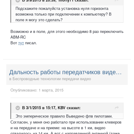
Подскажите пожалуйста установка нуля горизонта
возможна только при подключении к компьютеру? В
поле я могу это сделать?
Возможно и в поле, для этого необходимо 8 раз переключить
ABM-RC
Вот
тут
писал.
Дальность работы передатчиков видео - у кого сколько и на каких антеннах?
в
Беспроводные технологии передачи видео
Опубликовано:
1 марта, 2015
В 3/1/2015 в 15:17, KBV сказал:
Это эмперическое правило Выведено фпв пилотами.
Согласен, у меня оно работало при использовании клеверов
и на передаче и на приеме: на высоте в 1 км, видео
отвалилось на 14 км. А вот с направленной антенной (даже