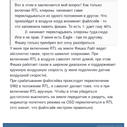
Вот в этом и заключается мой вопрос! Как только
включаю RTL элероны начинают сами
перекладываться из одного положения в другое. Что
произойдет в воздухе когда возникнет файлсейв - то
что запомнила память фишки. То есть 1- дает газу 40%
2- начинает перекладывать элероны туда-сюда
Или я не прав. У меня есть Eagle - там по другому.
Фишку только приобрел вот хочу разобраться.
У меня при включении RTL на земле Фишка Лайт ведет
абсолютно также, просто шевелит элеронами. При
включении RTL в воздухе самолет летит домой, при этом
Фишка работает газом в широком диапазоне и поддерживает
круизную воздушную скорость (у меня подключен датчик
воздушной скорости).
При срабатывании файлсейва происходит переключение
SW2 в положение RTL, и самолет делает тоже, что и при
включении RTL вручную. Чтобы в этом убедиться
достаточно выключить на земле передатчик и увидеть, как
индикатор полетного режима на OSD переключиться в RTL
(это значит, что файлсайв нестроен правильно).