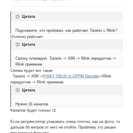
Цитата
Подскажите, кто пробовал, как работает
Taranis
с
Rlink
?
Отлично работает
Цитата
Связку планирую
Taranis -> X8R -> Rlink передатчик ->
Rlink приемник.
Связка будет вот такая
FrSKY SBUS to CPPM Decoder
Taranis -> X8R ->
->
Rlink
передатчик -> Rlink приемник.
Цитата
Нужно 16 каналов.
Каналов будет только 12
Если ретранслятор упаковать очень плотно, как на фото, то
дальше 50 метров от него не отойти. Проблему эту решил
при помощи фильтра.