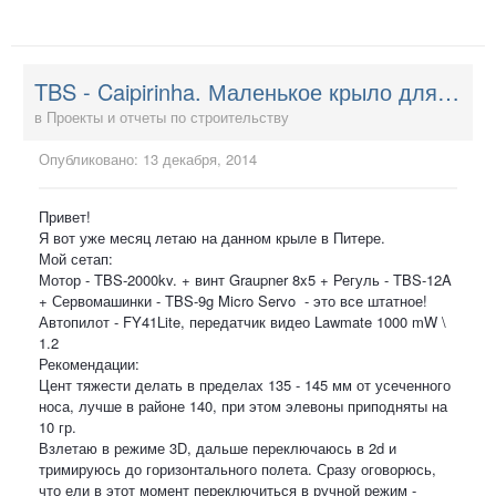
TBS - Caipirinha. Маленькое крыло для драйва
в
Проекты и отчеты по строительству
Опубликовано:
13 декабря, 2014
Привет!
Я вот уже месяц летаю на данном крыле в Питере.
Мой сетап:
Мотор - TBS-2000kv. + винт Graupner 8x5 + Регуль - TBS-12A
+ Сервомашинки - TBS-9g Micro Servo - это все штатное!
Автопилот - FY41Lite, передатчик видео Lawmate 1000 mW \
1.2
Рекомендации:
Цент тяжести делать в пределах 135 - 145 мм от усеченного
носа, лучше в районе 140, при этом элевоны приподняты на
10 гр.
Взлетаю в режиме 3D, дальше переключаюсь в 2d и
тримируюсь до горизонтального полета. Сразу оговорюсь,
что ели в этот момент переключиться в ручной режим -