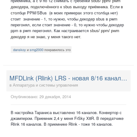
приемника, а с 9 по 12 снимать с гребенки
sbus/ ppm/ pwm
декодер
а, подключённого к sbus выходу приёмника. Если в
лбце PPM/SBus (в моих примерах этого столбца нет)
сто
стоит значение - 1, то нужно, чтобы декодер sbus в pwm
перегонял, если стоит значение - 0, то нужно чтобы декодер
ppm в pwm перегонял. Как настраивается
sbus/ ppm/ pwm
декодер я не знаю, у меня такого нет.
danskoy
и
smg2000
понравилось это
MFDLink (Rlink) LRS - новая 8/16 канальная система управления
в
Аппаратура и системы управления
Опубликовано:
29 декабря, 2014
В настройка Тараниса выставлено 16 каналов. Конвертор с
джампером. Приемник 2,4 у меня FrSky X8R. В передатчике
Rlink 16 каналов. В приемнике Rlink - тоже 16 каналов.