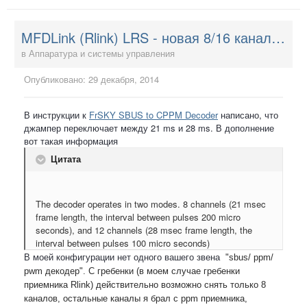
MFDLink (Rlink) LRS - новая 8/16 канальная система управления
в
Аппаратура и системы управления
Опубликовано:
29 декабря, 2014
В инструкции к
FrSKY SBUS to CPPM Decoder
написано, что
джампер переключает между 21 ms и 28 ms. В дополнение
вот такая информация
Цитата
The decoder operates in two modes. 8 channels (21 msec
frame length, the interval between pulses 200 micro
seconds), and 12 channels (28 msec frame length, the
interval between pulses 100 micro seconds)
В моей конфигурации нет одного вашего звена
"sbus/ ppm/
pwm декодер". С гребенки (в моем случае гребенки
приемника Rlink) действительно возможно снять только 8
каналов, остальные каналы я брал с ppm приемника,