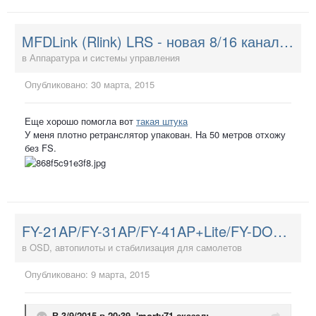
MFDLink (Rlink) LRS - новая 8/16 канальная система управления
в
Аппаратура и системы управления
Опубликовано:
30 марта, 2015
Еще хорошо помогла вот
такая штука
У меня плотно ретранслятор упакован. На 50 метров отхожу
без FS.
FY-21AP/FY-31AP/FY-41AP+Lite/FY-DOS и Hornet-OSD
в
OSD, автопилоты и стабилизация для самолетов
Опубликовано:
9 марта, 2015
В 3/9/2015 в 20:39, 'morty71 сказал: