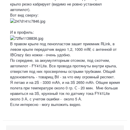
крыло резко кабрирует (видимо не ровно установил
автопилот).
Вот вид сверху:
И в профиль:
В правом крыле под пенопластом зашит приемник RLink, в
левом крыле передатчик видео 1,2, 1000 mW, с aнтенной от
IBCrazy без ножки - очень удобно.
По середине, за аккумуляторным отсеком, под скотчем,
автопилот - FY41Lite. Все провода протянуты внутри крыла,
отверстия под них просверлены острыми трубками. Общий
вдохновитель - товарищ Bil - за что ему огромный респект.
Я летаю и на 2S - 3300 mAh, и на 3S 2650 mAh. Общее время
полета при температуре около 0 гр. С - 20 мин. Мне больше
нравиться на 3S, круизный ток по датчику тока FY41Lite
около 3 А, с учетом ошибки - около 5 А.
Если интересно - могу выложить видео.