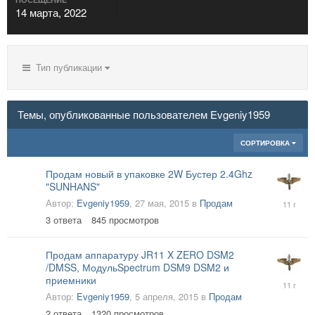
14 марта, 2022
Тип публикации
Темы, опубликованные пользователем Evgeniy1959
СОРТИРОВКА
Продам новый в упаковке 2W Бустер 2.4Ghz
"SUNHАNS"
15
Автор:
Evgeniy1959
,
27 мая, 2015
в
Продам
июля,
3
ответа
845
просмотров
2015
Продам аппаратуру JR11 X ZERO DSM2
/DMSS, МодульSpectrum DSM9 DSM2 и
приемники
23
июня,
Автор:
Evgeniy1959
,
5 апреля, 2015
в
Продам
2015
2
ответа
1320
просмотров