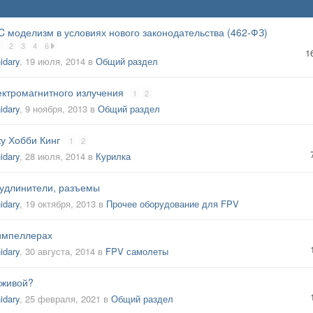
C моделизм в условиях нового законодательства (462-ФЗ)
1
2
3
4
6
1
idary
,
19 июля, 2014
в
Общий раздел
ектромагнитного излучения
1
2
idary
,
9 ноября, 2013
в
Общий раздел
у Хобби Кинг
1
2
idary
,
28 июля, 2014
в
Курилка
 удлинители, разъемы
idary
,
19 октября, 2013
в
Прочее оборудование для FPV
импеллерах
idary
,
30 августа, 2014
в
FPV самолеты
 живой?
idary
,
25 февраля, 2021
в
Общий раздел