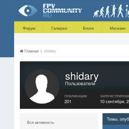
Форум
Галерея
Блоги
Магазин
Главная
shidary
shidary
Пользователи
ПУБЛИКАЦИИ
ЗАРЕГИСТРИРОВ
201
10 сентября, 
Темы, опуб
Вся активность