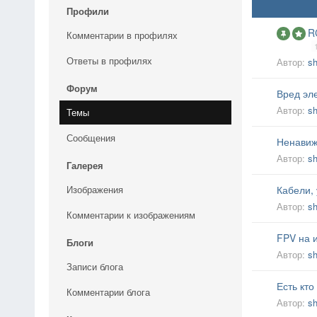
Профили
R
Комментарии в профилях
Ответы в профилях
Автор:
sh
Форум
Вред эл
Автор:
sh
Темы
Сообщения
Ненавиж
Автор:
sh
Галерея
Изображения
Кабели,
Автор:
sh
Комментарии к изображениям
FPV на 
Блоги
Автор:
sh
Записи блога
Есть кто
Комментарии блога
Автор:
sh