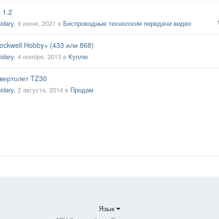
 1.2
idary
,
9 июня, 2021
в
Беспроводные технологии передачи видео
ckwell Hobby+ (433 или 868)
idary
,
4 ноября, 2013
в
Куплю
вертолет TZ30
idary
,
2 августа, 2014
в
Продам
Язык