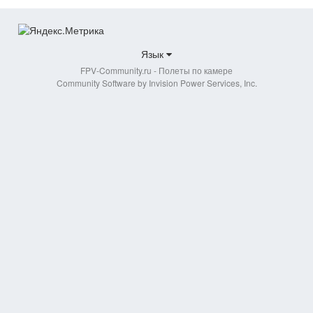
baks1997
5 мая, 2016
Язык
FPV-Community.ru - Полеты по камере
baliv
Community Software by Invision Power Services, Inc.
18 марта, 2013
barchuk
5 мая, 2016
Den978
26 января, 2014
Dron22
19 января, 2015
evgen