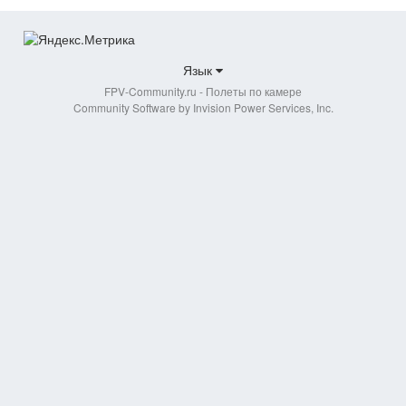
Barabashka
13 марта, 2015
Язык
FPV-Community.ru - Полеты по камере
Dive
Community Software by Invision Power Services, Inc.
7 марта, 2014
Maax77
29 октября, 2012
Mag
16 июля, 2014
Malik
30 мая, 2015
MichailVK