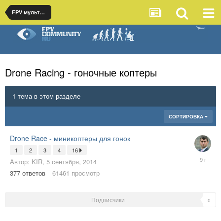
FPV мультикоптеры
Drone Racing - гоночные коптеры
1 тема в этом разделе
СОРТИРОВКА
Drone Race - миникоптеры для гонок
1
2
3
4
16
5
Автор:
KIR
,
5 сентября, 2014
ноября,
377
ответов
61461
просмотр
2016
Подписчики
0