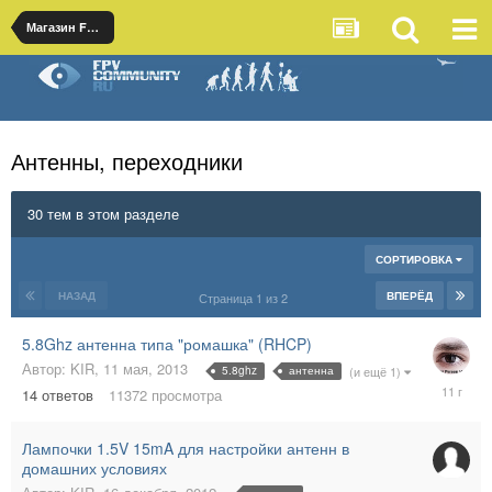
Магазин FPV-Community.ru
Антенны, переходники
30 тем в этом разделе
СОРТИРОВКА
НАЗАД
ВПЕРЁД
Страница 1 из 2
5.8Ghz антенна типа "ромашка" (RHCP)
Автор:
KIR
,
11 мая, 2013
5.8ghz
антенна
(и ещё 1)
23
14
ответов
11372
просмотра
мая,
2015
Лампочки 1.5V 15mA для настройки антенн в
домашних условиях
18