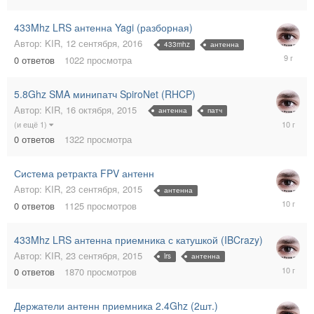
2016
433Mhz LRS антенна Yagi (разборная)
Автор:
KIR
,
12 сентября, 2016
433mhz
антенна
12
0
ответов
1022
просмотра
сентября
2016
5.8Ghz SMA минипатч SpiroNet (RHCP)
Автор:
KIR
,
16 октября, 2015
антенна
патч
16
(и ещё 1)
октября,
0
ответов
1322
просмотра
2015
Система ретракта FPV антенн
Автор:
KIR
,
23 сентября, 2015
антенна
23
0
ответов
1125
просмотров
сентября
2015
433Mhz LRS антенна приемника с катушкой (IBCrazy)
Автор:
KIR
,
23 сентября, 2015
lrs
антенна
23
0
ответов
1870
просмотров
сентября
2015
Держатели антенн приемника 2.4Ghz (2шт.)