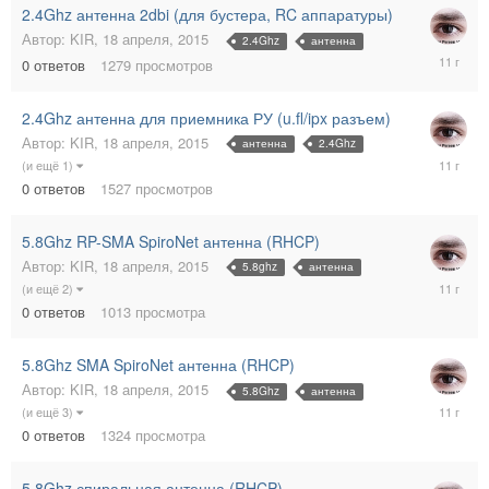
2.4Ghz антенна 2dbi (для бустера, RC аппаратуры)
Автор:
KIR
,
18 апреля, 2015
2.4Ghz
антенна
18
0
ответов
1279
просмотров
апреля,
2015
2.4Ghz антенна для приемника РУ (u.fl/ipx разъем)
Автор:
KIR
,
18 апреля, 2015
антенна
2.4Ghz
18
(и ещё 1)
апреля,
0
ответов
1527
просмотров
2015
5.8Ghz RP-SMA SpiroNet антенна (RHCP)
Автор:
KIR
,
18 апреля, 2015
5.8ghz
антенна
18
(и ещё 2)
апреля,
0
ответов
1013
просмотра
2015
5.8Ghz SMA SpiroNet антенна (RHCP)
Автор:
KIR
,
18 апреля, 2015
5.8Ghz
антенна
18
(и ещё 3)
апреля,
0
ответов
1324
просмотра
2015
5.8Ghz спиральная антенна (RHCP)