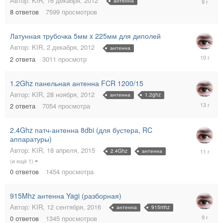
Автор:
KIR
,
16 декабря, 2012
антенна
сентября
8
ответов
7599
просмотров
2016
Латунная трубочка 5мм x 225мм для диполей
Автор:
KIR
,
2 декабря, 2012
антенна
21
2
ответа
3011
просмотр
сентября
2015
1.2Ghz панельная антенна FCR 1200/15
Автор:
KIR
,
28 ноября, 2012
антенна
1.2ghz
29
2
ответа
7054
просмотра
ноября,
2012
2.4Ghz патч-антенна 8dbi (для бустера, RC
аппаратуры)
18
Автор:
KIR
,
18 апреля, 2015
2.4Ghz
антенна
апреля,
(и ещё 1)
2015
0
ответов
1454
просмотра
915Mhz антенна Yagi (разборная)
Автор:
KIR
,
12 сентября, 2016
антенна
915mhz
12
0
ответов
1345
просмотров
сентября