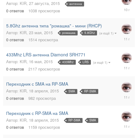
Автор:
KIR
,
27 августа, 2015
антенна
27
0
ответов
1038
просмотров
августа,
2015
5.8Ghz антенна типа "ромашка" - мини (RHCP)
Автор:
KIR
,
23 мая, 2015
ромашка
5.8Ghz
(и ещё 1)
23
0
ответов
1514
просмотра
мая,
2015
433Mhz LRS антенна Diamond SRH771
Автор:
KIR
,
16 мая, 2015
433Mhz
LRS
(и ещё 1)
16
0
ответов
2117
просмотров
мая,
2015
Переходник с SMA на RP-SMA
Автор:
KIR
,
18 апреля, 2015
SMA
RP-SMA
18
0
ответов
982
просмотра
апреля,
2015
Переходник с RP-SMA на SMA
Автор:
KIR
,
18 апреля, 2015
RP-SMA
SMA
18
0
ответов
1159
просмотров
апреля,
2015