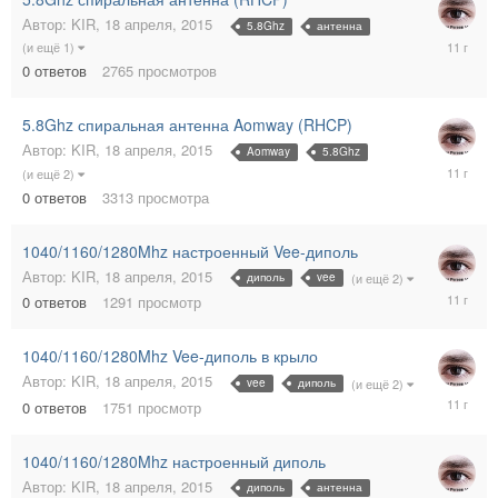
Автор:
KIR
,
18 апреля, 2015
5.8Ghz
антенна
18
(и ещё 1)
апреля,
0
ответов
2765
просмотров
2015
5.8Ghz спиральная антенна Aomway (RHCP)
Автор:
KIR
,
18 апреля, 2015
Aomway
5.8Ghz
18
(и ещё 2)
апреля,
0
ответов
3313
просмотра
2015
1040/1160/1280Mhz настроенный Vee-диполь
Автор:
KIR
,
18 апреля, 2015
диполь
vee
(и ещё 2)
18
0
ответов
1291
просмотр
апреля,
2015
1040/1160/1280Mhz Vee-диполь в крыло
Автор:
KIR
,
18 апреля, 2015
vee
диполь
(и ещё 2)
18
0
ответов
1751
просмотр
апреля,
2015
1040/1160/1280Mhz настроенный диполь
Автор:
KIR
,
18 апреля, 2015
диполь
антенна